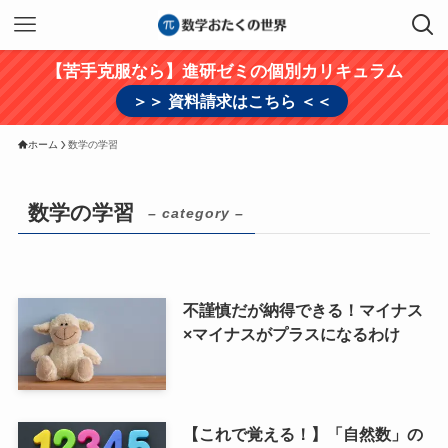
【苦手克服なら】進研ゼミの個別カリキュラム
＞＞ 資料請求はこちら ＜＜
ホーム
数学の学習
数学の学習
– category –
不謹慎だが納得できる！マイナス
×マイナスがプラスになるわけ
【これで覚える！】「自然数」の