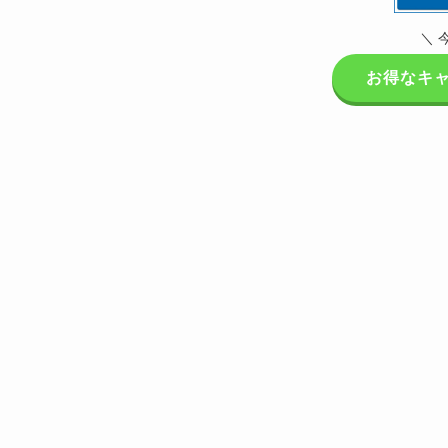
＼ 
お得なキ